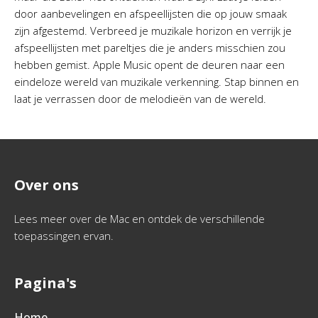
door aanbevelingen en afspeellijsten die op jouw smaak
zijn afgestemd. Verbreed je muzikale horizon en verrijk je
afspeellijsten met pareltjes die je anders misschien zou
hebben gemist. Apple Music opent de deuren naar een
eindeloze wereld van muzikale verkenning. Stap binnen en
laat je verrassen door de melodieën van de wereld.
Over ons
Lees meer over de Mac en ontdek de verschillende
toepassingen ervan.
Pagina's
Home